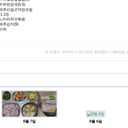
두부된장국(5.6)
메추리알곤약장조림
(1.13)
느타리버섯볶음
배추김치(9)
수박
위 자료는 저작자나 개시자의 동의없이 사용하실 
8월 7일
8월 6일