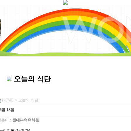
오늘의 식단
HOME >
오늘의 식단
5월 18일
쓴이 :
원대부속유치원
우리밀통밀쌀밥(6)