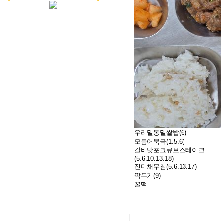
우리밀통밀쌀밥(6)
모듬어묵국(1.5.6)
갈비맛포크큐브스테이크
(5.6.10.13.18)
진미채무침(5.6.13.17)
깍두기(9)
꿀떡