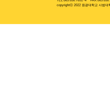
....
TEL.063.850.7651~4 FAX.063.850
....
copyrightⓒ 2022 원광대학교 사범대학 부