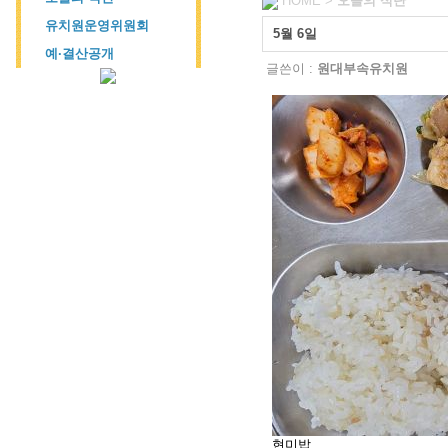
HOME >
오늘의 식단
유치원운영위원회
5월 6일
예·결산공개
글쓴이 :
원대부속유치원
현미밥