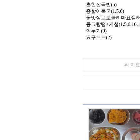
혼합잡곡밥(5)
종합어묵국(1.5.6)
꽃맛살브로콜리마요샐러드(1.
동그랑땡+케첩(1.5.6.10.1
깍두기(9)
요구르트(2)
위 자