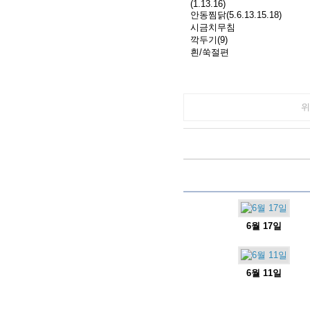
(1.13.16)
안동찜닭(5.6.13.15.18)
시금치무침
깍두기(9)
흰/쑥절편
위
6월 17일
6월 11일