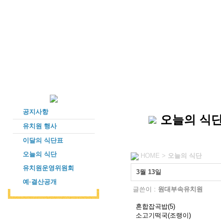
공지사항
오늘의 식
유치원 행사
이달의 식단표
오늘의 식단
HOME >
오늘의 식단
유치원운영위원회
3월 13일
예·결산공개
글쓴이 :
원대부속유치원
혼합잡곡밥(5)
소고기떡국(조랭이)