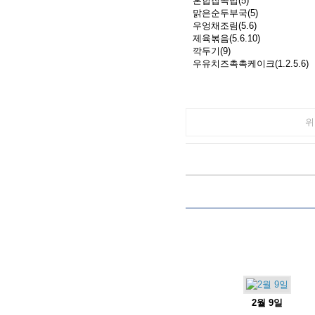
혼합잡곡밥(5)
맑은순두부국(5)
우엉채조림(5.6)
제육볶음(5.6.10)
깍두기(9)
우유치즈촉촉케이크(1.2.5.6)
위
2월 9일