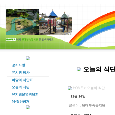
공지사항
오늘의 식
유치원 행사
이달의 식단표
오늘의 식단
HOME >
오늘의 식단
유치원운영위원회
11월 14일
예·결산공개
글쓴이 :
원대부속유치원