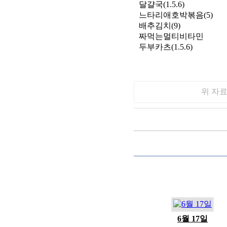
달걀국(1.5.6)
느타리애호박볶음(5)
배추김치(9)
짜먹는멀티비타민
두부카츠(1.5.6)
위 자
6월 17일