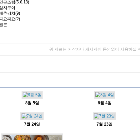
연근조림(5.6.13)
삼치구이
배추김치(9)
짜요짜요(2)
멜론
위 자료는 저작자나 개시자의 동의없이 사용하실 
8월 5일
8월 4일
7월 24일
7월 23일