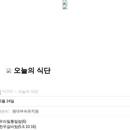
오늘의 식단
HOME >
오늘의 식단
6월 24일
쓴이 :
원대부속유치원
우리밀통밀밥(6)
한우갈비탕(5.6.10.16)