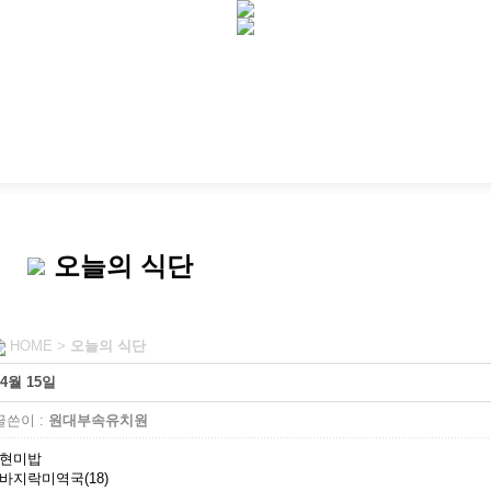
오늘의 식단
HOME >
오늘의 식단
4월 15일
쓴이 :
원대부속유치원
현미밥
바지락미역국(18)