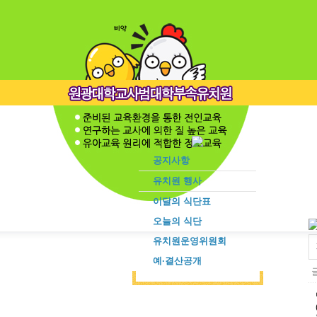
공지사항
유치원 행사
이달의 식단표
오늘의 식단
유치원운영위원회
예·결산공개
글