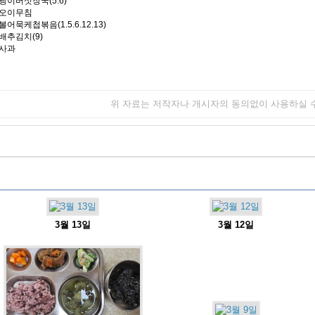
팽이버섯장국(5.6)
오이무침
볼어묵케첩볶음(1.5.6.12.13)
배추김치(9)
사과
위 자료는 저작자나 개시자의 동의없이 사용하실 
3월 13일
3월 12일