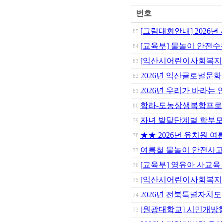
번호
[그림대회안내] 2026
85
[교육부] 물놀이 안전수
84
[익산시어린이사회복지
83
2026년 익산글로벌문
82
2026년 우리가 바라는
81
함라-도농상생복합프로
80
자녀 발달단계별 학부모
79
★★ 2026년 유치원 
78
여름철 물놀이 안전사고
77
[교육부] 영유아 사교육
76
[익산시어린이사회복지급
75
2026년 전북특별자
74
[원광대학교] 시민개방
73